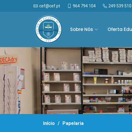
964 794 104
249 539 510
cef@cef.pt
Sobre Nós
Oferta Ed
Início
Papelaria