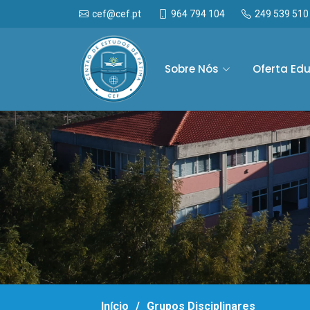
<
964 794 104
249 539 510
cef@cef.pt
Sobre Nós
Oferta Ed
Início
Grupos Disciplinares