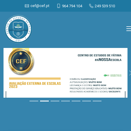
cef@cef.pt
964 794 104
249 539 510