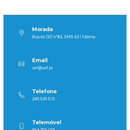
Morada
Rua do CEF n°83, 2495-651 Fátima
Email
cef@cef.pt
Telefone
249 539 510
Telemóvel
964 794 104