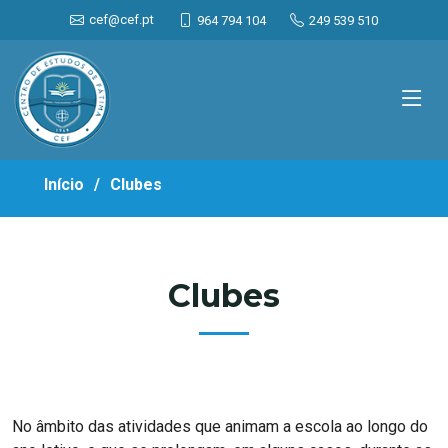
<
cef@cef.pt
964 794 104
249 539 510
Início
Clubes
Clubes
No âmbito das atividades que animam a escola ao longo do